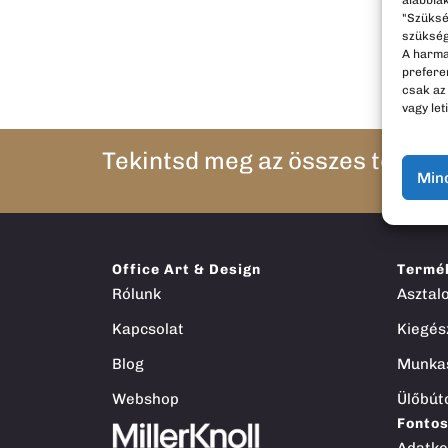
alábbiak
"Szüksé
szükség
A harma
preferen
csak az
vagy let
Tekintsd meg az összes termé
Min
Office Art & Design
Termé
Rólunk
Asztal
Kapcsolat
Kiegés
Blog
Munka
Webshop
Ülőbút
Fonto