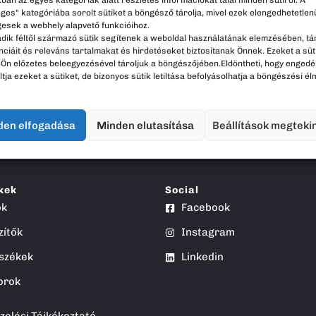
ban az egyes kategóriák alatt részletes információkat talál minden sütiről. A
ges" kategóriába sorolt sütiket a böngésző tárolja, mivel ezek elengedhetetlen
esek a webhely alapvető funkcióihoz.
dik féltől származó sütik segítenek a weboldal használatának elemzésében, tár
ciáit és releváns tartalmakat és hirdetéseket biztosítanak Önnek. Ezeket a süt
 Ön előzetes beleegyezésével tároljuk a böngészőjében.Eldöntheti, hogy engedé
iltja ezeket a sütiket, de bizonyos sütik letiltása befolyásolhatja a böngészési él
künket
den elfogadása
Minden elutasítása
Beállítások megteki
kek
Social
ok
Facebook
zítők
Instagram
székek
Linkedin
orok
s