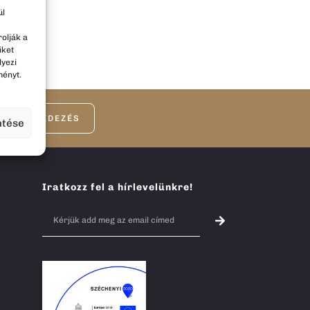
ül
olják a
iket
lyezi
ményt.
FELFEDEZÉS
ntése
Iratkozz fel a hírlevelünkre!