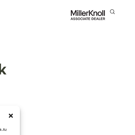
k
k.Az