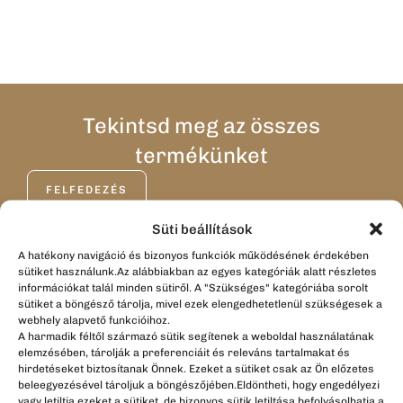
Tekintsd meg az összes
termékünket
FELFEDEZÉS
Süti beállítások
A hatékony navigáció és bizonyos funkciók működésének érdekében
sütiket használunk.Az alábbiakban az egyes kategóriák alatt részletes
Office Art & Design
információkat talál minden sütiről. A "Szükséges" kategóriába sorolt
Rólunk
sütiket a böngésző tárolja, mivel ezek elengedhetetlenül szükségesek a
webhely alapvető funkcióihoz.
Kapcsolat
A harmadik féltől származó sütik segítenek a weboldal használatának
elemzésében, tárolják a preferenciáit és releváns tartalmakat és
Blog
hirdetéseket biztosítanak Önnek. Ezeket a sütiket csak az Ön előzetes
beleegyezésével tároljuk a böngészőjében.Eldöntheti, hogy engedélyezi
Webshop
vagy letiltja ezeket a sütiket, de bizonyos sütik letiltása befolyásolhatja a