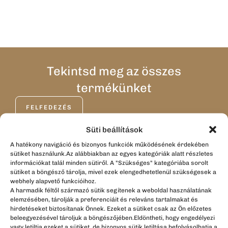
Tekintsd meg az összes
termékünket
FELFEDEZÉS
Süti beállítások
A hatékony navigáció és bizonyos funkciók működésének érdekében
sütiket használunk.Az alábbiakban az egyes kategóriák alatt részletes
Office Art & Design
információkat talál minden sütiről. A "Szükséges" kategóriába sorolt
Rólunk
sütiket a böngésző tárolja, mivel ezek elengedhetetlenül szükségesek a
webhely alapvető funkcióihoz.
Kapcsolat
A harmadik féltől származó sütik segítenek a weboldal használatának
elemzésében, tárolják a preferenciáit és releváns tartalmakat és
Blog
hirdetéseket biztosítanak Önnek. Ezeket a sütiket csak az Ön előzetes
beleegyezésével tároljuk a böngészőjében.Eldöntheti, hogy engedélyezi
Webshop
vagy letiltja ezeket a sütiket, de bizonyos sütik letiltása befolyásolhatja a